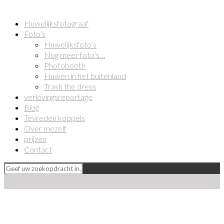
Huwelijksfotograaf
Foto’s
Huwelijksfoto’s
Nog meer foto’s…
Photobooth
Huwen in het buitenland
Trash the dress
verlovingsreportage
Blog
Tevreden koppels
Over mezelf
prijzen
Contact