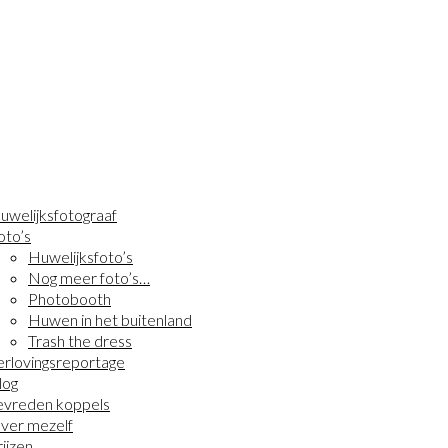
uwelijksfotograaf
oto’s
Huwelijksfoto’s
Nog meer foto’s…
Photobooth
Huwen in het buitenland
Trash the dress
erlovingsreportage
log
evreden koppels
ver mezelf
rijzen