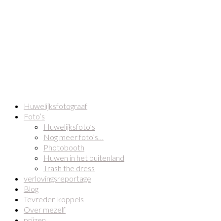
Huwelijksfotograaf
Foto’s
Huwelijksfoto’s
Nog meer foto’s…
Photobooth
Huwen in het buitenland
Trash the dress
verlovingsreportage
Blog
Tevreden koppels
Over mezelf
prijzen